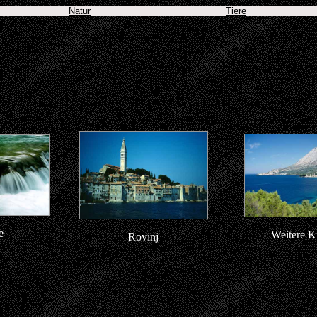
Natur
Tiere
e
Weitere K
Rovinj